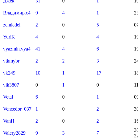
Джек
31
0
1
1
Владимир.с4
9
4
1
2
zemledel
2
0
5
0
YuriK
4
0
4
1
vyazmin.vya4
41
4
6
1
vtkmybr
2
2
3
2
vk249
10
1
17
1
vik3807
0
1
0
1
Vetal
6
0
1
0
Vencedor_037
1
0
2
3
VanH
2
0
2
1
3
Valery2829
9
3
7
2