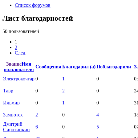
Список форумов
Лист благодарностей
50 пользователей
1
2
След.
Звание
Имя
Сообщения
Благодарил (а)
Поблагодарили
З
пользователя
Электрокочгар
0
1
0
0
Тавр
0
2
0
2
Ильмир
0
1
0
3
Зампотех
2
0
4
1
Дмитрий
6
0
5
0
Сиротинкин