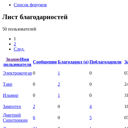
Список форумов
Лист благодарностей
50 пользователей
1
2
След.
Звание
Имя
Сообщения
Благодарил (а)
Поблагодарили
З
пользователя
Электрокочгар
0
1
0
0
Тавр
0
2
0
2
Ильмир
0
1
0
3
Зампотех
2
0
4
1
Дмитрий
6
0
5
0
Сиротинкин