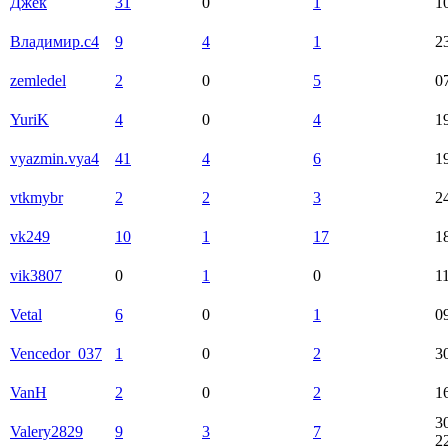
Джек
31
0
1
1
Владимир.с4
9
4
1
2
zemledel
2
0
5
0
YuriK
4
0
4
1
vyazmin.vya4
41
4
6
1
vtkmybr
2
2
3
2
vk249
10
1
17
1
vik3807
0
1
0
1
Vetal
6
0
1
0
Vencedor_037
1
0
2
3
VanH
2
0
2
1
3
Valery2829
9
3
7
2