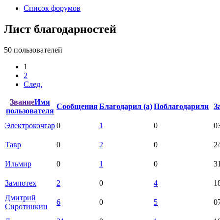
Список форумов
Лист благодарностей
50 пользователей
1
2
След.
Звание
Имя
Сообщения
Благодарил (а)
Поблагодарили
З
пользователя
Электрокочгар
0
1
0
0
Тавр
0
2
0
2
Ильмир
0
1
0
3
Зампотех
2
0
4
1
Дмитрий
6
0
5
0
Сиротинкин