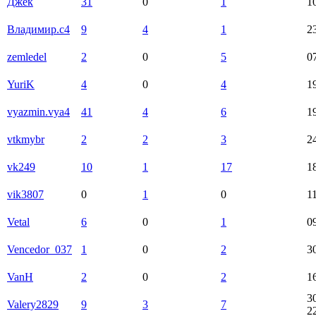
Джек
31
0
1
1
Владимир.с4
9
4
1
2
zemledel
2
0
5
0
YuriK
4
0
4
1
vyazmin.vya4
41
4
6
1
vtkmybr
2
2
3
2
vk249
10
1
17
1
vik3807
0
1
0
1
Vetal
6
0
1
0
Vencedor_037
1
0
2
3
VanH
2
0
2
1
3
Valery2829
9
3
7
2