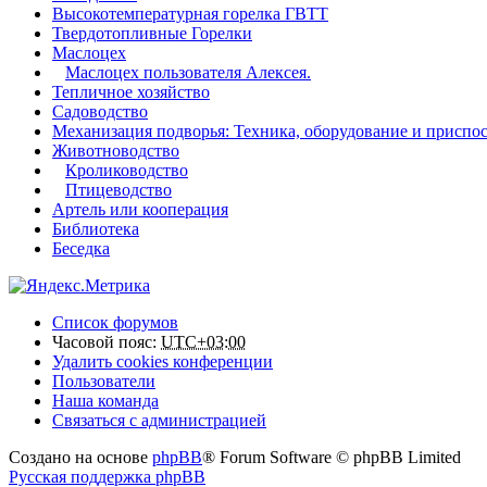
Высокотемпературная горелка ГВТТ
Твердотопливные Горелки
Маслоцех
Маслоцех пользователя Алексея.
Тепличное хозяйство
Садоводство
Механизация подворья: Техника, оборудование и приспо
Животноводство
Кролиководство
Птицеводство
Артель или кооперация
Библиотека
Беседка
Список форумов
Часовой пояс:
UTC+03:00
Удалить cookies конференции
Пользователи
Наша команда
Связаться с администрацией
Создано на основе
phpBB
® Forum Software © phpBB Limited
Русская поддержка phpBB