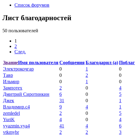
Список форумов
Лист благодарностей
50 пользователей
1
2
След.
Звание
Имя пользователя
Сообщения
Благодарил (а)
Поблаг
Электрокочгар
0
1
0
Тавр
0
2
0
Ильмир
0
1
0
Зампотех
2
0
4
Дмитрий Сиротинкин
6
0
5
Джек
31
0
1
Владимир.с4
9
4
1
zemledel
2
0
5
YuriK
4
0
4
vyazmin.vya4
41
4
6
vtkmybr
2
2
3