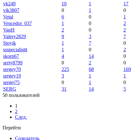
vk249
10
1
17
vik3807
0
1
0
Vetal
6
0
1
Vencedor_037
1
0
2
VanH
2
0
2
Valery2829
9
3
7
Stoyik
1
7
0
ssspecialisttt
1
0
2
skorp67
4
14
0
seriy8799
0
2
0
sergey70
225
68
169
sergey19
3
1
1
sergej75
0
1
0
SERG
31
14
5
50 пользователей
1
2
След.
Перейти
Созидатель