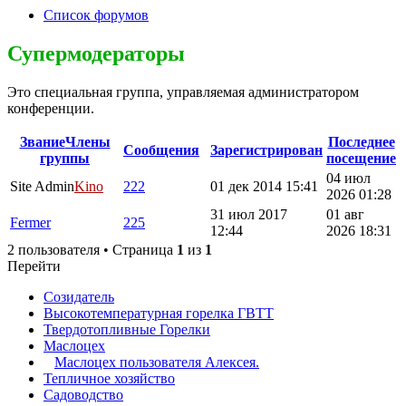
Список форумов
Супермодераторы
Это специальная группа, управляемая администратором
конференции.
Звание
Члены
Последнее
Сообщения
Зарегистрирован
группы
посещение
04 июл
Site Admin
Kino
222
01 дек 2014 15:41
2026 01:28
31 июл 2017
01 авг
Fermer
225
12:44
2026 18:31
2 пользователя • Страница
1
из
1
Перейти
Созидатель
Высокотемпературная горелка ГВТТ
Твердотопливные Горелки
Маслоцех
Маслоцех пользователя Алексея.
Тепличное хозяйство
Садоводство