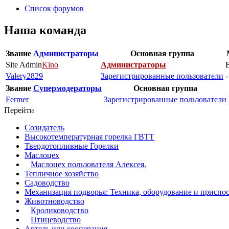
Список форумов
Наша команда
Звание
Администраторы
Основная группа
Site Admin
Kino
Администраторы
Valery2829
Зарегистрированные пользователи
-
Звание
Супермодераторы
Основная группа
Fermer
Зарегистрированные пользователи
Перейти
Созидатель
Высокотемпературная горелка ГВТТ
Твердотопливные Горелки
Маслоцех
Маслоцех пользователя Алексея.
Тепличное хозяйство
Садоводство
Механизация подворья: Техника, оборудование и приспо
Животноводство
Кролиководство
Птицеводство
Артель или кооперация