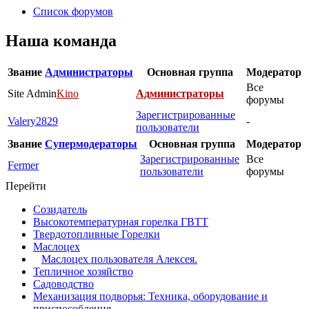
Список форумов
Наша команда
Звание
Администраторы
Основная группа
Модератор
Все
Site Admin
Kino
Администраторы
форумы
Зарегистрированные
Valery2829
-
пользователи
Звание
Супермодераторы
Основная группа
Модератор
Зарегистрированные
Все
Fermer
пользователи
форумы
Перейти
Созидатель
Высокотемпературная горелка ГВТТ
Твердотопливные Горелки
Маслоцех
Маслоцех пользователя Алексея.
Тепличное хозяйство
Садоводство
Механизация подворья: Техника, оборудование и
приспособления