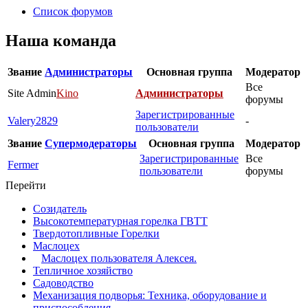
Список форумов
Наша команда
Звание
Администраторы
Основная группа
Модератор
Все
Site Admin
Kino
Администраторы
форумы
Зарегистрированные
Valery2829
-
пользователи
Звание
Супермодераторы
Основная группа
Модератор
Зарегистрированные
Все
Fermer
пользователи
форумы
Перейти
Созидатель
Высокотемпературная горелка ГВТТ
Твердотопливные Горелки
Маслоцех
Маслоцех пользователя Алексея.
Тепличное хозяйство
Садоводство
Механизация подворья: Техника, оборудование и
приспособления