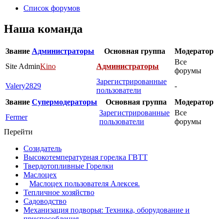
Список форумов
Наша команда
Звание
Администраторы
Основная группа
Модератор
Все
Site Admin
Kino
Администраторы
форумы
Зарегистрированные
Valery2829
-
пользователи
Звание
Супермодераторы
Основная группа
Модератор
Зарегистрированные
Все
Fermer
пользователи
форумы
Перейти
Созидатель
Высокотемпературная горелка ГВТТ
Твердотопливные Горелки
Маслоцех
Маслоцех пользователя Алексея.
Тепличное хозяйство
Садоводство
Механизация подворья: Техника, оборудование и
приспособления