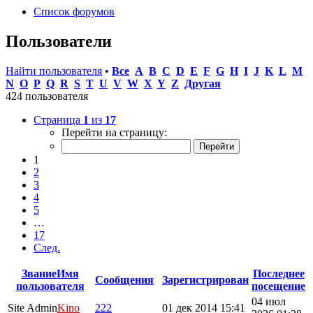
Список форумов
Пользователи
Найти пользователя
•
Все
A
B
C
D
E
F
G
H
I
J
K
L
M
N
O
P
Q
R
S
T
U
V
W
X
Y
Z
Другая
424 пользователя
Страница
1
из
17
Перейти на страницу:
1
2
3
4
5
…
17
След.
Звание
Имя
Последнее
Сообщения
Зарегистрирован
пользователя
посещение
04 июл
Site Admin
Kino
222
01 дек 2014 15:41