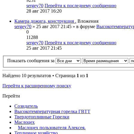
9231
sergey70
Перейти к последнему сообщению
28 авг 2017 16:20
Камера дожига, конструкция .
Вложения
sergey70
» 25 авг 2017 21:45 » в форуме
Высокотемперату
0
11288
sergey70
Перейти к последнему сообщению
25 авг 2017 21:45
Показать сообщения за
Найдено 10 результатов • Страница
1
из
1
Перейти к расширенному поиску
Перейти
Созидатель
Высокотемпературная горелка ГВТТ
Твердотопливные Горелки
Маслоцех
Маслоцех пользователя Алексея.
Тепличное хозяйство