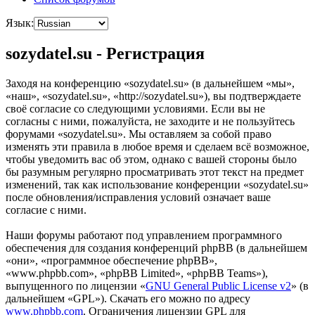
Язык:
sozydatel.su - Регистрация
Заходя на конференцию «sozydatel.su» (в дальнейшем «мы»,
«наш», «sozydatel.su», «http://sozydatel.su»), вы подтверждаете
своё согласие со следующими условиями. Если вы не
согласны с ними, пожалуйста, не заходите и не пользуйтесь
форумами «sozydatel.su». Мы оставляем за собой право
изменять эти правила в любое время и сделаем всё возможное,
чтобы уведомить вас об этом, однако с вашей стороны было
бы разумным регулярно просматривать этот текст на предмет
изменений, так как использование конференции «sozydatel.su»
после обновления/исправления условий означает ваше
согласие с ними.
Наши форумы работают под управлением программного
обеспечения для создания конференций phpBB (в дальнейшем
«они», «программное обеспечение phpBB»,
«www.phpbb.com», «phpBB Limited», «phpBB Teams»),
выпущенного по лицензии «
GNU General Public License v2
» (в
дальнейшем «GPL»). Скачать его можно по адресу
www.phpbb.com
. Ограничения лицензии GPL для