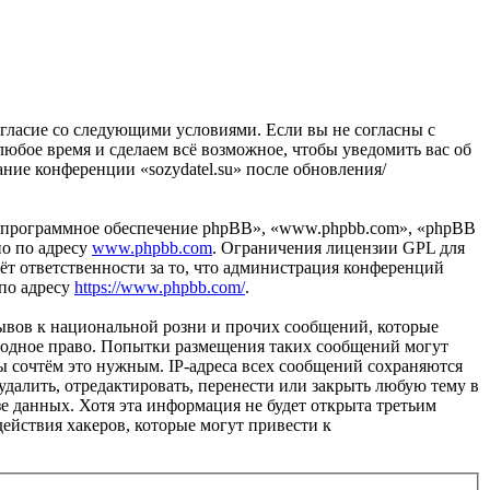
ё согласие со следующими условиями. Если вы не согласны с
 любое время и сделаем всё возможное, чтобы уведомить вас об
ание конференции «sozydatel.su» после обновления/
«программное обеспечение phpBB», «www.phpbb.com», «phpBB
но по адресу
www.phpbb.com
. Ограничения лицензии GPL для
ёт ответственности за то, что администрация конференций
 по адресу
https://www.phpbb.com/
.
ывов к национальной розни и прочих сообщений, которые
ародное право. Попытки размещения таких сообщений могут
ы сочтём это нужным. IP-адреса всех сообщений сохраняются
удалить, отредактировать, перенести или закрыть любую тему в
зе данных. Хотя эта информация не будет открыта третьим
действия хакеров, которые могут привести к