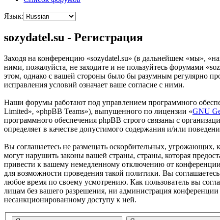
Язык:
sozydatel.su - Регистрация
Заходя на конференцию «sozydatel.su» (в дальнейшем «мы», «наш
ними, пожалуйста, не заходите и не пользуйтесь форумами «soz
этом, однако с вашей стороны было бы разумным регулярно про
исправления условий означает ваше согласие с ними.
Наши форумы работают под управлением программного обеспе
Limited», «phpBB Teams»), выпущенного по лицензии «
GNU Gen
программного обеспечения phpBB строго связаны с организаци
определяет в качестве допустимого содержания и/или поведен
Вы соглашаетесь не размещать оскорбительных, угрожающих, 
могут нарушить законы вашей страны, страны, которая предос
привести к вашему немедленному отключению от конференции, 
для возможности проведения такой политики. Вы соглашаетесь 
любое время по своему усмотрению. Как пользователь вы согла
лицам без вашего разрешения, ни администрация конференции «s
несанкционированному доступу к ней.