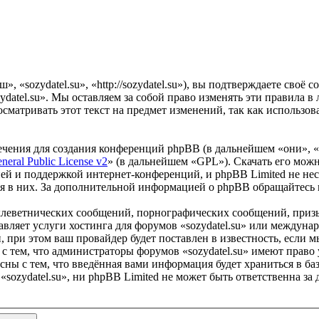
», «sozydatel.su», «http://sozydatel.su»), вы подтверждаете сво
ydatel.su». Мы оставляем за собой право изменять эти правила в
сматривать этот текст на предмет изменений, так как использов
чения для создания конференций phpBB (в дальнейшем «они», 
eral Public License v2
» (в дальнейшем «GPL»). Скачать его мож
ей и поддержкой интернет-конференций, и phpBB Limited не нес
ия в них. За дополнительной информацией о phpBB обращайтесь
клеветнических сообщений, порнографических сообщений, приз
тавляет услуги хостинга для форумов «sozydatel.su» или междун
при этом ваш провайдер будет поставлен в известность, если м
с тем, что администраторы форумов «sozydatel.su» имеют право 
сны с тем, что введённая вами информация будет храниться в ба
ozydatel.su», ни phpBB Limited не может быть ответственна за 