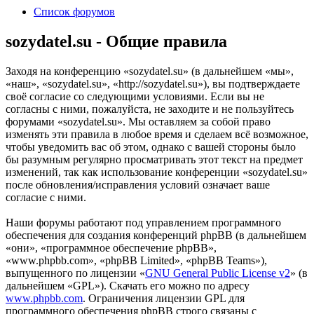
Список форумов
sozydatel.su - Общие правила
Заходя на конференцию «sozydatel.su» (в дальнейшем «мы»,
«наш», «sozydatel.su», «http://sozydatel.su»), вы подтверждаете
своё согласие со следующими условиями. Если вы не
согласны с ними, пожалуйста, не заходите и не пользуйтесь
форумами «sozydatel.su». Мы оставляем за собой право
изменять эти правила в любое время и сделаем всё возможное,
чтобы уведомить вас об этом, однако с вашей стороны было
бы разумным регулярно просматривать этот текст на предмет
изменений, так как использование конференции «sozydatel.su»
после обновления/исправления условий означает ваше
согласие с ними.
Наши форумы работают под управлением программного
обеспечения для создания конференций phpBB (в дальнейшем
«они», «программное обеспечение phpBB»,
«www.phpbb.com», «phpBB Limited», «phpBB Teams»),
выпущенного по лицензии «
GNU General Public License v2
» (в
дальнейшем «GPL»). Скачать его можно по адресу
www.phpbb.com
. Ограничения лицензии GPL для
программного обеспечения phpBB строго связаны с