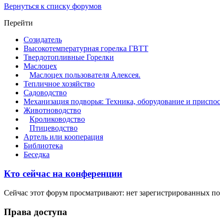
Вернуться к списку форумов
Перейти
Созидатель
Высокотемпературная горелка ГВТТ
Твердотопливные Горелки
Маслоцех
Маслоцех пользователя Алексея.
Тепличное хозяйство
Садоводство
Механизация подворья: Техника, оборудование и приспо
Животноводство
Кролиководство
Птицеводство
Артель или кооперация
Библиотека
Беседка
Кто сейчас на конференции
Сейчас этот форум просматривают: нет зарегистрированных пол
Права доступа