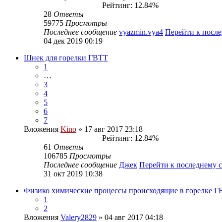
Рейтинг: 12.84%
28
Ответы
59775
Просмотры
Последнее сообщение
vyazmin.vya4
Перейти к посл
04 дек 2019 00:19
Шнек для горелки ГВТТ
1
…
3
4
5
6
7
Вложения
Kino
» 17 авг 2017 23:18
Рейтинг: 12.84%
61
Ответы
106785
Просмотры
Последнее сообщение
Джек
Перейти к последнему
31 окт 2019 10:38
Физико химические процессы происходящие в горелке Г
1
2
Вложения
Valery2829
» 04 авг 2017 04:18