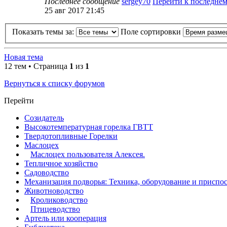
Последнее сообщение
sergey70
Перейти к последне
25 авг 2017 21:45
Показать темы за:
Поле сортировки
Новая тема
12 тем • Страница
1
из
1
Вернуться к списку форумов
Перейти
Созидатель
Высокотемпературная горелка ГВТТ
Твердотопливные Горелки
Маслоцех
Маслоцех пользователя Алексея.
Тепличное хозяйство
Садоводство
Механизация подворья: Техника, оборудование и приспо
Животноводство
Кролиководство
Птицеводство
Артель или кооперация