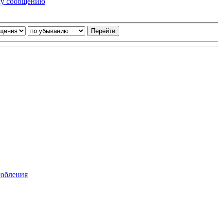
му сообщению
собления