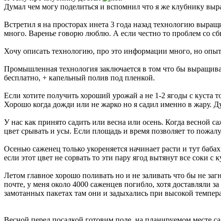
Думал чем могу поделиться и вспомнил что я же клубнику вы
Встретил я на просторах инета 3 года назад технологию выращи
много. Варенье говорю люблю. А если честно то проблем со с
Хочу описать технологию, про это информации много, но опыт 
Промышленная технология заключается в том что бы выращиват
бесплатно, + капельный полив под пленкой.
Если хотите получить хороший урожай а не 1-2 ягоды с куста т
Хорошо когда дожди или не жарко но я садил именно в жару. Д
У нас как принято садить или весна или осень. Когда весной са
цвет срывать и усы. Если площадь и время позволяет то пожалуй
Осенью саженец только укореняется начинает расти и тут бабах
если этот цвет не сорвать то эти пару ягод вытянут все соки с к
Летом главное хорошо поливать но и не заливать что бы не загн
почте, у меня около 4000 саженцев погибло, хотя доставляли з
замотанных пакетах там они и задыхались при высокой темпера
Весной перед посадкой готовим поле, на планируемом месте с