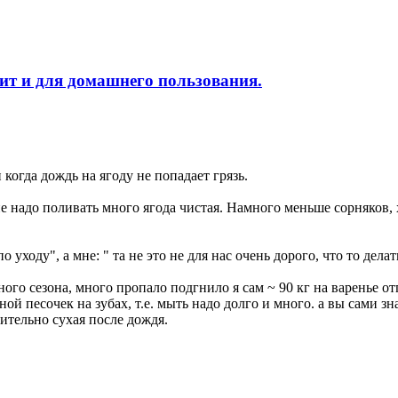
ит и для домашнего пользования.
когда дождь на ягоду не попадает грязь.
е надо поливать много ягода чистая. Намного меньше сорняков, 
 уходу", а мне: " та не это не для нас очень дорого, что то дел
ого сезона, много пропало подгнило я сам ~ 90 кг на варенье о
ой песочек на зубах, т.е. мыть надо долго и много. а вы сами з
сительно сухая после дождя.