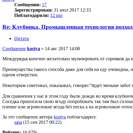
Сообщения:
17
Зарегистрирован:
31 июл 2017 12:33
Поблагодарили:
12 раз
Re: Клубника. Промышленная технология подход
Цитата
Сообщение
kostya
»
14 авг 2017 14:08
Междурядья конечно желательно мульчировать от сорняков да и 
Преимущества такого способа даже для себя на еду очевидны, н
одном отверстии.
Некоторым советовал, показывал, говорю:"будет меньше забот по
Для сравнения у нас в этом году были дожди во время клубничн
Соседка приносила свою ягоду попробовать так там был сплошн
пленке или агроволокне ягода без песка а на агроволокне отно
За это сообщение автора
kostya
поблагодарил:
sasa
(15 сен 2017 00:22)
Рейтинг:
16.67%